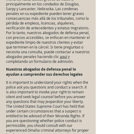
principalmente en los condados de Douglas,
Sarpy y Lancaster, Nebraska. Las condenas
penales en su expediente pueden tener graves
consecuencias más allá de los tribunales, como la
pérdida de empleos, licencias, alquileres,
verificación de antecedentes y estatus migratorio.
Por lo tanto, nuestros abogados de defensa penal,
con precios accesibles, se enfocan en mantener el
expediente limpio de nuestros clientes y evitar
que terminen en la cárcel. Si tiene preguntas o
necesita una consulta, puede contactar a nuestros
abogados penales haciendo clic
aquí
y
completando un formulario de admisión.
Nuestros abogados de defensa penal le
ayudan a comprender sus derechos legales
It is important to understand your rights when the
police ask you questions and conduct a search. It
is also important to invoke your right to remain
silent and seek legal counsel before you answer
any questions that may jeopardize your liberty.
The United States Supreme Court has held that
under certain circumstances that a suspect is
entitled to be advised of their Miranda Rights. If
you are questioning whether police conduct is
permissible, you should consult with our
experienced Omaha criminal attorneys for proper