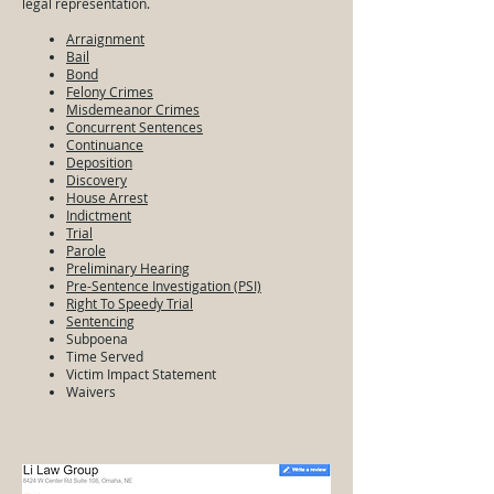
legal representation.
Arraignment
Bail
Bond
Felony Crimes
Misdemeanor Crimes
Concurrent Sentences
Continuance
Deposition
Discovery
House Arrest
Indictment
Trial
Parole
Preliminary Hearing
Pre-Sentence Investigation (PSI)
Right To Speedy Trial
Sentencing
Subpoena
Time Served
Victim Impact Statement
Waivers